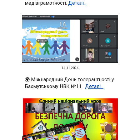
медіаграмотності.
Деталі...
14
.11.2024
🌍 Міжнародний День толерантності у
Бахмутському НВК №11.
Деталі...