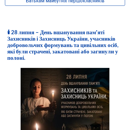
Батькам майбутніх першокласників
🕯️ 28 липня – День вшанування пам'яті
Захисників і Захисниць України, учасників
добровольчих формувань та цивільних осіб,
які були страчені, закатовані або загинули у
полоні.