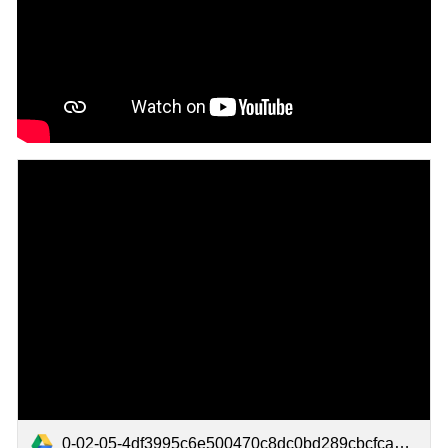
0-02-05-4df3995c6e500470c8dc0bd289cbcfca39d105e43fafb7d485f38b35982dd9c1_780f4a76025f2f02.mp4