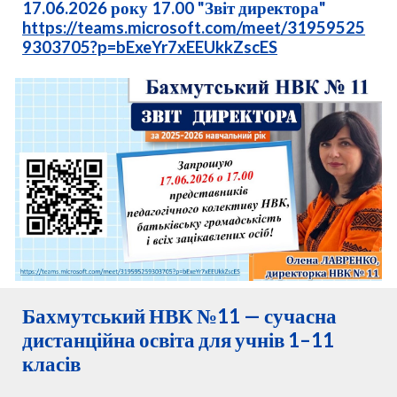
17.06.2026 року 17.00 "Звіт директора"
https://teams.microsoft.com/meet/31959525
9303705?p=bExeYr7xEEUkkZscES
Бахмутський НВК №11 — сучасна
дистанційна освіта для учнів 1–11
класів