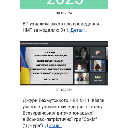
30
.10.2024
ВР ухвалила закон про проведення
НМТ за моделлю 3+1
.
Деталі...
01.10
.2024
Джури Бахмутського НВК №11 взяли
участь в урочистому відкритті І етапу
Всеукраїнської дитячо-юнацької
військово-патріотичної гри "Сокіл"
("Джура").
Деталі...