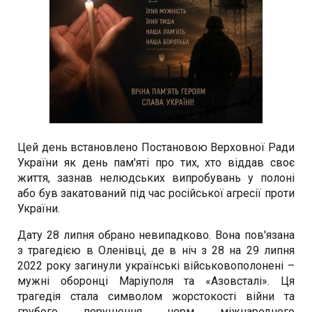
Цей день встановлено Постановою Верховної Ради
України як день пам'яті про тих, хто віддав своє
життя, зазнав нелюдських випробувань у полоні
або був закатований під час російської агресії проти
України.
Дату 28 липня обрано невипадково. Вона пов'язана
з трагедією в Оленівці, де в ніч з 28 на 29 липня
2022 року загинули українські військовополонені –
мужні оборонці Маріуполя та «Азовсталі». Ця
трагедія стала символом жорстокості війни та
грубого порушення норм міжнародного